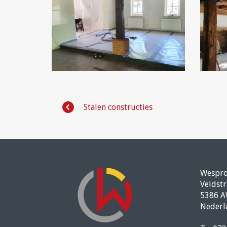
Stalen constructies
Wespr
Veldstr
5386 A
Nederl