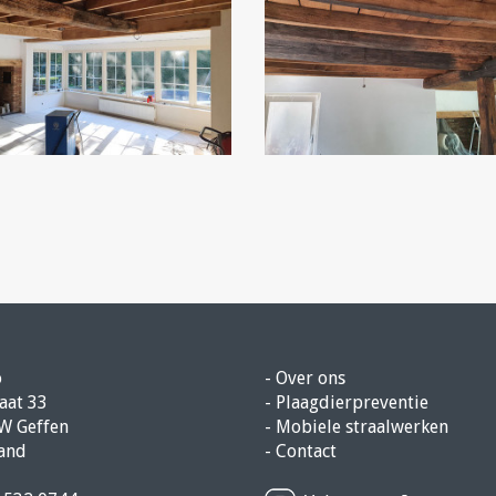
o
-
Over ons
aat 33
-
Plaagdierpreventie
W Geffen
-
Mobiele straalwerken
and
-
Contact