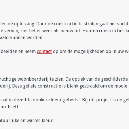
len dé oplossing. Door de constructie te stralen gaat het voch
te verven, ziet het er weer als nieuw uit. Houten constructies
traald kunnen worden.
oobeelden en neem
contact
op om de mogelijkheden op in uw wo
rachtige woonboerderij te zien. De optiek van de geschilderde 
ij. Deze gehele constructie is blank gestraald om de mooie na
l in dezelfde donkere kleur gebeitst. Bij dit project is de geh
leur heeft.
atuurlijke en warme kleur!