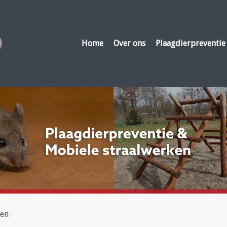
Home
Over ons
Plaagdierpreventie
pen