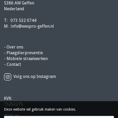
5386 AW Geffen
Nederland
T:
073 532 0744
M:
info@wespro-geffen.nl
-
Over ons
-
Plaagdierpreventie
-
Mobiele straalwerken
-
Contact
Volg ons op Instagram
KVK:
75253275
Deze website wil gebruik maken van cookies.
BTW-id: