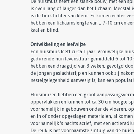
De huismuis heeft een slanke bouw, met een spit
is even lang of langer dan het lichaam. Meestal 
is de buik lichter van kleur. Er komen echter v
hebben een lichaamslengte van ± 7-10 cm en ee
kaal en blind.
Ontwikkeling en leefwijze
Een huismuis leeft circa 1 jaar. Vrouwelijke hu
gedurende hun levensduur gemiddeld 6 tot 10 w
hebben een draagtijd van 3 weken, gevolgd doo
de jongen geslachtsrijp en kunnen ook zij nakom
nestelgelegenheid aanwezig is, kan een populati
Huismuizen hebben een groot aanpassingsvermo
oppervlakken en kunnen tot ca. 30 cm hoogte sp
voornamelijk in gebouwen onder de vloeren, op 
en in of onder opgeslagen materialen, al komen 
voornamelijk ’s nachts actief, met een actieradi
De reuk is het voornaamste zintuig van de huis