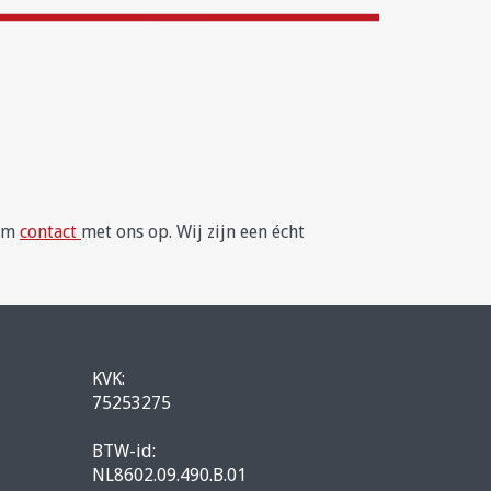
eem
contact
met ons op. Wij zijn een écht
KVK:
75253275
BTW-id:
NL8602.09.490.B.01