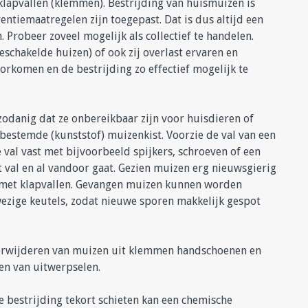
klapvallen (klemmen). Bestrijding van huismuizen is
ntiemaatregelen zijn toegepast. Dat is dus altijd een
. Probeer zoveel mogelijk als collectief te handelen.
schakelde huizen) of ook zij overlast ervaren en
orkomen en de bestrijding zo effectief mogelijk te
zodanig dat ze onbereikbaar zijn voor huisdieren of
 bestemde (kunststof) muizenkist. Voorzie de val van een
e val vast met bijvoorbeeld spijkers, schroeven of een
 val en al vandoor gaat. Gezien muizen erg nieuwsgierig
en met klapvallen. Gevangen muizen kunnen worden
wezige keutels, zodat nieuwe sporen makkelijk gespot
 verwijderen van muizen uit klemmen handschoenen en
en van uitwerpselen.
bestrijding tekort schieten kan een chemische