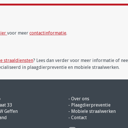
hier
voor meer
contactinformatie
.
e straaldiensten
? Lees dan verder voor meer informatie of n
ecialiseerd in plaagdierpreventie en mobiele straalwerken.
o
-
Over ons
aat 33
-
Plaagdierpreventie
W Geffen
-
Mobiele straalwerken
and
-
Contact