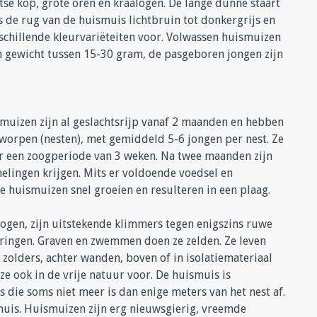
se kop, grote oren en kraalogen. De lange dunne staart
is de rug van de huismuis lichtbruin tot donkergrijs en
erschillende kleurvariëteiten voor. Volwassen huismuizen
n gewicht tussen 15-30 gram, de pasgeboren jongen zijn
ismuizen zijn al geslachtsrijp vanaf 2 maanden en hebben
orpen (nesten), met gemiddeld 5-6 jongen per nest. Ze
r een zoogperiode van 3 weken. Na twee maanden zijn
elingen krijgen. Mits er voldoende voedsel en
e huismuizen snel groeien en resulteren in een plaag.
gen, zijn uitstekende klimmers tegen enigszins ruwe
ringen. Graven en zwemmen doen ze zelden. Ze leven
zolders, achter wanden, boven of in isolatiemateriaal
ze ook in de vrije natuur voor. De huismuis is
us die soms niet meer is dan enige meters van het nest af.
muis. Huismuizen zijn erg nieuwsgierig, vreemde