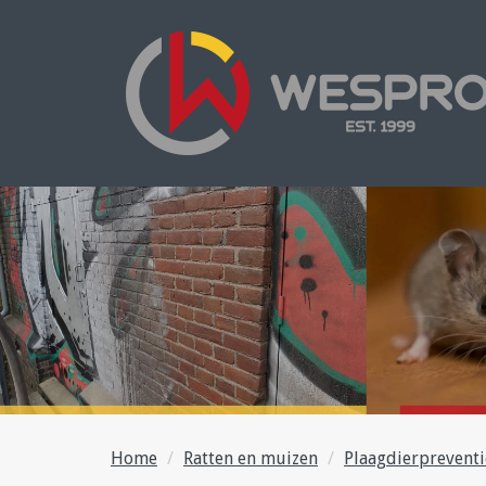
Home
Ratten en muizen
Plaagdierpreventi