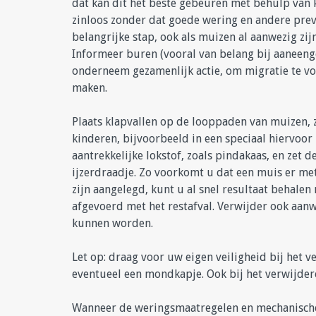
dat kan dit het beste gebeuren met behulp van 
zinloos zonder dat goede wering en andere preve
belangrijke stap, ook als muizen al aanwezig zijn
Informeer buren (vooral van belang bij aaneenge
onderneem gezamenlijk actie, om migratie te vo
maken.
Plaats klapvallen op de looppaden van muizen, 
kinderen, bijvoorbeeld in een speciaal hiervoor
aantrekkelijke lokstof, zoals pindakaas, en zet d
ijzerdraadje. Zo voorkomt u dat een muis er met
zijn aangelegd, kunt u al snel resultaat behal
afgevoerd met het restafval. Verwijder ook aan
kunnen worden.
Let op: draag voor uw eigen veiligheid bij het
eventueel een mondkapje. Ook bij het verwijder
Wanneer de weringsmaatregelen en mechanische 