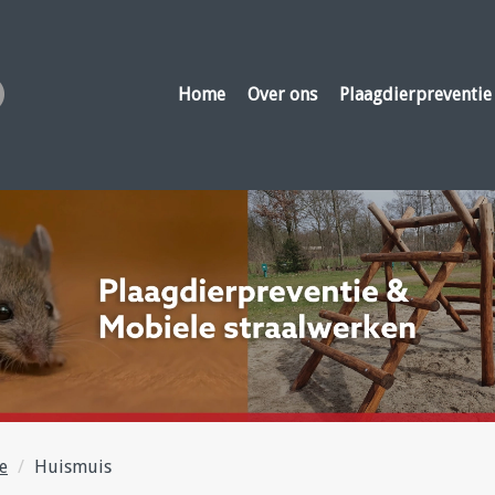
Home
Over ons
Plaagdierpreventie
e
Huismuis