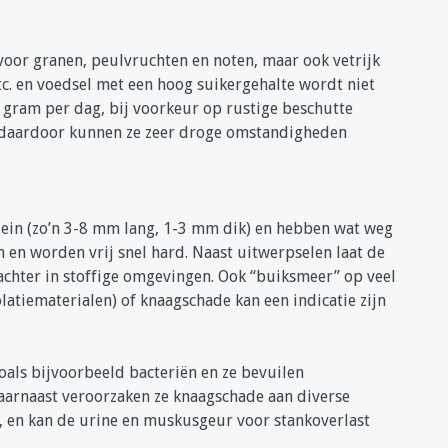
 voor granen, peulvruchten en noten, maar ook vetrijk
etc. en voedsel met een hoog suikergehalte wordt niet
gram per dag, bij voorkeur op rustige beschutte
, daardoor kunnen ze zeer droge omstandigheden
lein (zo’n 3-8 mm lang, 1-3 mm dik) en hebben wat weg
 en worden vrij snel hard. Naast uitwerpselen laat de
achter in stoffige omgevingen. Ook “buiksmeer” op veel
atiematerialen) of knaagschade kan een indicatie zijn
als bijvoorbeeld bacteriën en ze bevuilen
aarnaast veroorzaken ze knaagschade aan diverse
, en kan de urine en muskusgeur voor stankoverlast